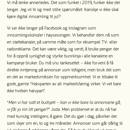
Vi må tenke annerledes. Det som funket i 2019, funker ikke det
lenger. Jeg vil til og med stille spørsmålet: Kanskje vi ikke skal
kjøre digital innsamling til jul?
Vi ser ikke lenger på Facebook og Instagram som
innsamlingskanaler
i høysesongen. Vi behandler dem nå som
en støttekanaler, på samme måte som for eksempel TV- eller
radioreklame. Det kan være viktig, og verdt, å bruke penger der
for å oppnå synlighet og styrke bunnlinja i alle kanalene en
kampanje bruker. Du må snu tankesettet – ikke forvent å få
direkte inntjening på annonser som tidligere, men bruk det som
en del av markedsmiksen for oppmerksomhet. Vi er tilbake til
gode, gamle “Halvparten av all markedsføring virker. Vi vet bare
ikke hvilken halvpart”.
“
Men vi har satt et budsjett – kan vi ikke bare la annonsene gå,
vi får jo inn litt penger
?” Joda. Men problemet er at du nå har
med kunstig intelligens å gjøre. Det du gjør i dag, påvirker det
som skjer om én, to og tre måneder. Annonser som går dårlig til
jul, risikerer å ødelegge våren din. Så hvis du likevel vil prøve: