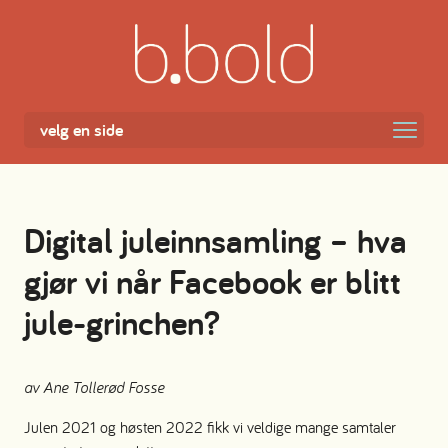
Skip
to
content
velg en side
Digital juleinnsamling – hva
gjør vi når Facebook er blitt
jule-grinchen?
av Ane Tollerød Fosse
Julen 2021 og høsten 2022 fikk vi veldige mange samtaler