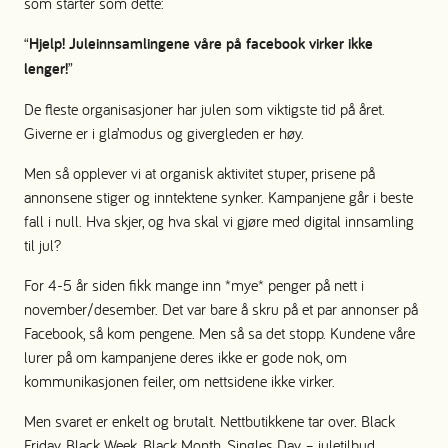
som starter som dette:
“
Hjelp! Juleinnsamlingene våre på facebook virker ikke
lenger!
”
De fleste organisasjoner har julen som viktigste tid på året.
Giverne er i gla’modus og givergleden er høy.
Men så opplever vi at organisk aktivitet stuper, prisene på
annonsene stiger og inntektene synker. Kampanjene går i beste
fall i null. Hva skjer, og hva skal vi gjøre med digital innsamling
til jul?
For 4-5 år siden fikk mange inn *mye* penger på nett i
november/desember. Det var bare å skru på et par annonser på
Facebook, så kom pengene. Men så sa det stopp. Kundene våre
lurer på om kampanjene deres ikke er gode nok, om
kommunikasjonen feiler, om nettsidene ikke virker.
Men svaret er enkelt og brutalt. Nettbutikkene tar over. Black
Friday, Black Week, Black Month, Singles Day – juletilbud.