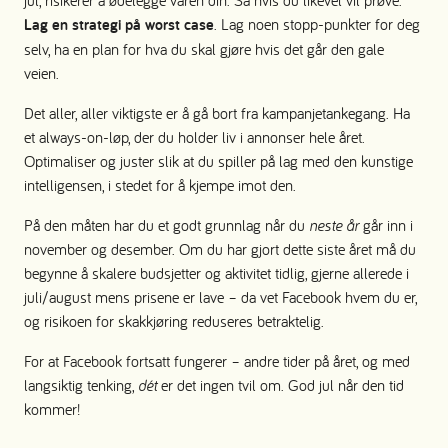
Lag en strategi på worst case
. Lag noen stopp-punkter for deg
selv, ha en plan for hva du skal gjøre hvis det går den gale
veien.
Det aller, aller viktigste er å gå bort fra kampanjetankegang. Ha
et always-on-løp, der du holder liv i annonser hele året.
Optimaliser og juster slik at du spiller på lag med den kunstige
intelligensen, i stedet for å kjempe imot den.
På den måten har du et godt grunnlag når du
neste år
går inn i
november og desember. Om du har gjort dette siste året må du
begynne å skalere budsjetter og aktivitet tidlig, gjerne allerede i
juli/august mens prisene er lave – da vet Facebook hvem du er,
og risikoen for skakkjøring reduseres betraktelig.
For at Facebook fortsatt fungerer – andre tider på året, og med
langsiktig tenking,
dét
er det ingen tvil om. God jul når den tid
kommer!